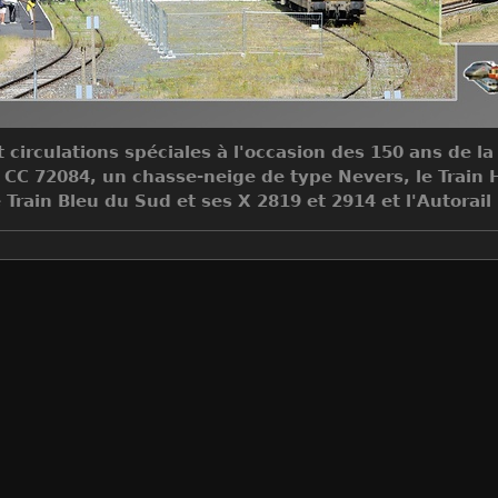
 circulations spéciales à l'occasion des 150 ans de la
 CC 72084, un chasse-neige de type Nevers, le Train 
 Train Bleu du Sud et ses X 2819 et 2914 et l'Autorai
Auteur
Jean-Claude MONS
Créée le
Samedi 28 Juillet 2018
Visites
4812390