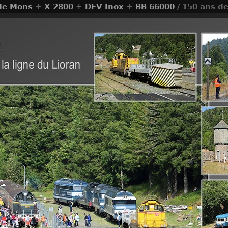
de Mons
+
X 2800
+
DEV Inox
+
BB 66000
/ 150 ans de