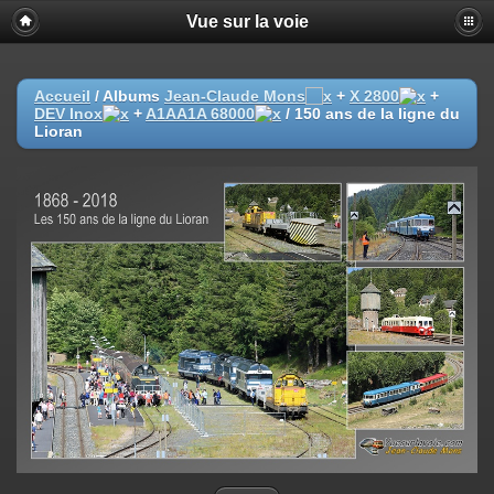
Vue sur la voie
Accueil
/ Albums
Jean-Claude Mons
+
X 2800
+
DEV Inox
+
A1AA1A 68000
/
150 ans de la ligne du
Lioran