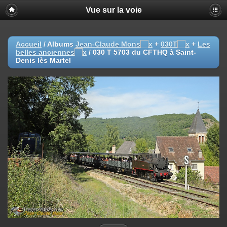
Vue sur la voie
Accueil
/ Albums
Jean-Claude Mons
+
030T
+
Les
belles anciennes
/
030 T 5703 du CFTHQ à Saint-
Denis lès Martel