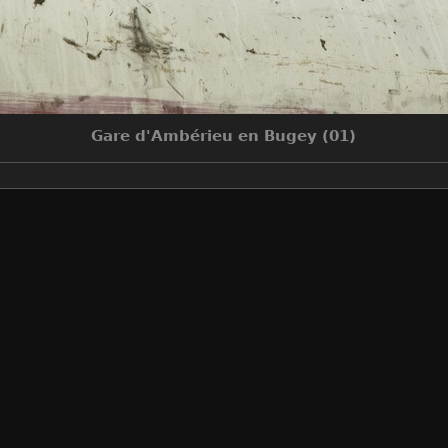
Gare d'Ambérieu en Bugey (01)
Make
NIKON CORPORATION
Model
NIKON D70
DateTimeOriginal
2005:09:27 18:11:29
ApertureFNumber
f/6.3
Auteur
Sylvain Bouard
Créée le
Mardi 27 Septembre 2005
Visites
8302