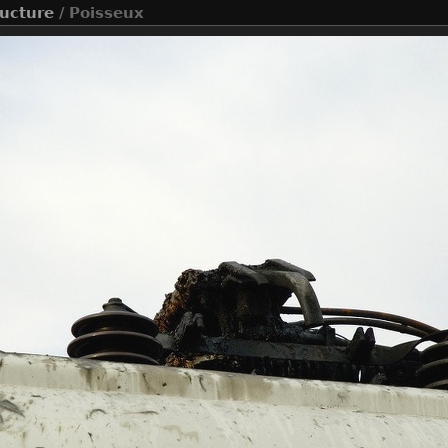
ructure
/ Poisseux