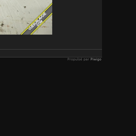
Propulsé par
Piwigo