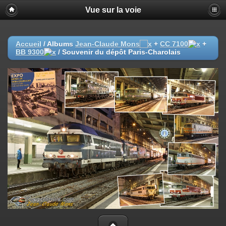
Vue sur la voie
Accueil
/ Albums
Jean-Claude Mons
+
CC 7100
+
BB 9300
/
Souvenir du dépôt Paris-Charolais