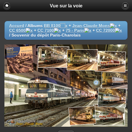
Vue sur la voie
Accueil
/ Albums
BB 8100
+
Jean-Claude Mons
+
CC 6500
+
CC 7100
+
75 - Paris
+
CC 72000
/
Souvenir du dépôt Paris-Charolais