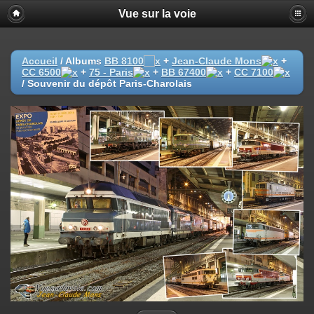
Vue sur la voie
Accueil
/ Albums
BB 8100
+
Jean-Claude Mons
+
CC 6500
+
75 - Paris
+
BB 67400
+
CC 7100
/
Souvenir du dépôt Paris-Charolais