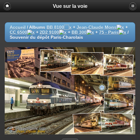
Vue sur la voie
Accueil
/ Albums
BB 8100
+
Jean-Claude Mons
+
CC 6500
+
2D2 9100
+
BB 300
+
75 - Paris
/
Souvenir du dépôt Paris-Charolais