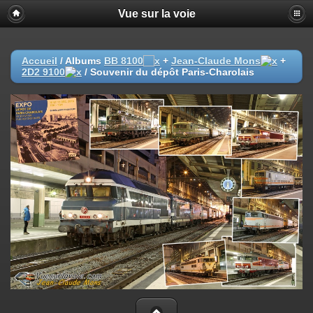
Vue sur la voie
Accueil
/ Albums
BB 8100
+
Jean-Claude Mons
+
2D2 9100
/
Souvenir du dépôt Paris-Charolais