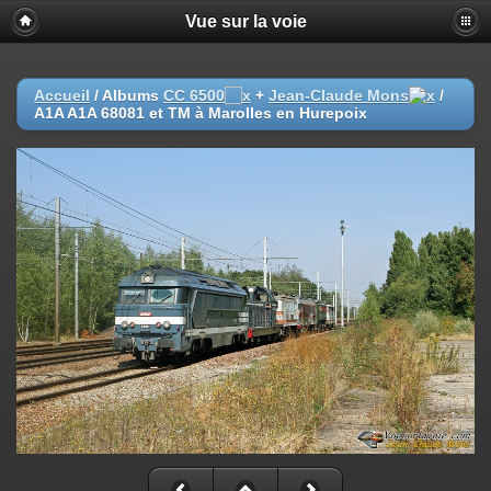
Vue sur la voie
Accueil
/ Albums
CC 6500
+
Jean-Claude Mons
/
A1A A1A 68081 et TM à Marolles en Hurepoix