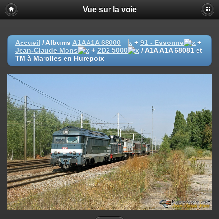
Vue sur la voie
Accueil
/ Albums
A1AA1A 68000
+
91 - Essonne
+
Jean-Claude Mons
+
2D2 5000
/
A1A A1A 68081 et
TM à Marolles en Hurepoix