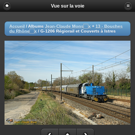
Vue sur la voie
Accueil
/ Albums
Jean-Claude Mons
+
13 - Bouches
du Rhône
/
G-1206 Régiorail et Couverts à Istres