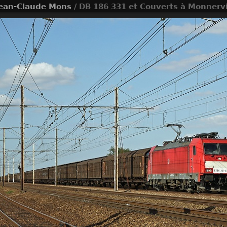
ean-Claude Mons
/ DB 186 331 et Couverts à Monnervi