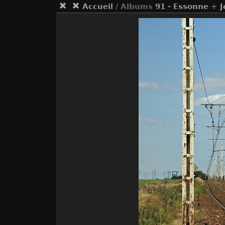
Accueil
/ Albums
91 - Essonne
+
J