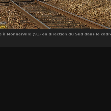
e à Monnerville (91) en direction du Sud dans le cadr
Make
Canon
Model
Canon EOS 5D Mark III
DateTimeOriginal
2015:07:11 18:14:13
ApertureFNumber
f/8.0
Auteur
Jean-Claude MONS
Créée le
Samedi 11 Juillet 2015
Visites
7064