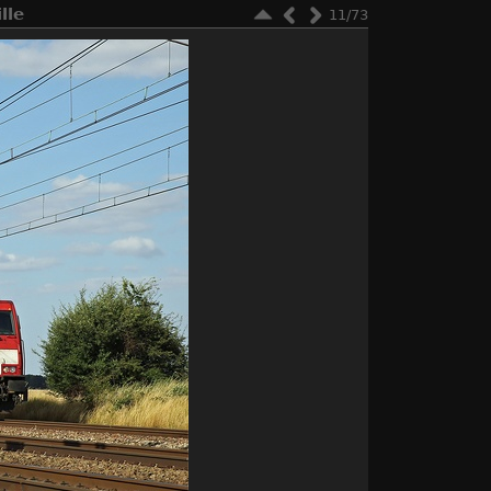
lle
11/73