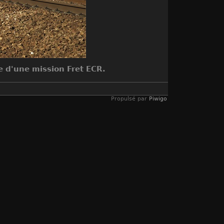
e d'une mission Fret ECR.
Propulsé par
Piwigo