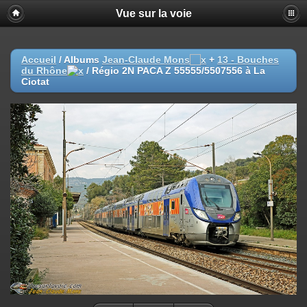
Vue sur la voie
Accueil
/ Albums
Jean-Claude Mons
+
13 - Bouches
du Rhône
/
Régio 2N PACA Z 55555/5507556 à La
Ciotat