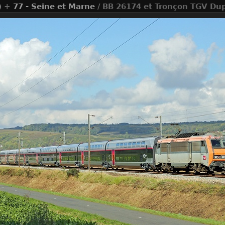
)
+
77 - Seine et Marne
/ BB 26174 et Tronçon TGV Dup