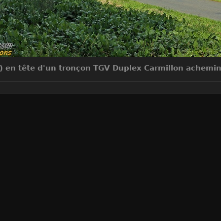
7) en tête d'un tronçon TGV Duplex Carmillon acheminé
Make
Canon
Model
Canon EOS 5D Mark III
DateTimeOriginal
2014:10:11 13:48:45
ApertureFNumber
f/8.0
Auteur
Jean-Claude MONS
Créée le
Samedi 11 Octobre 2014
Visites
6920