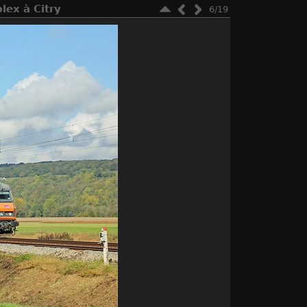
lex à Citry
6/19