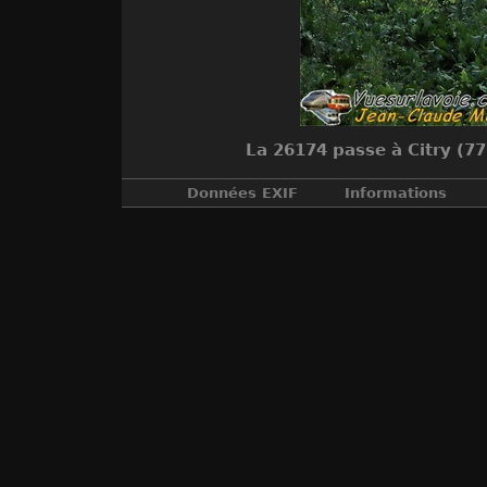
La 26174 passe à Citry (7
Données EXIF
Informations