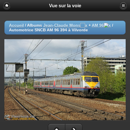
Vue sur la voie
Accueil
/ Albums
Jean-Claude Mons
+
AM 96
/
Automotrice SNCB AM 96 394 à Vilvorde