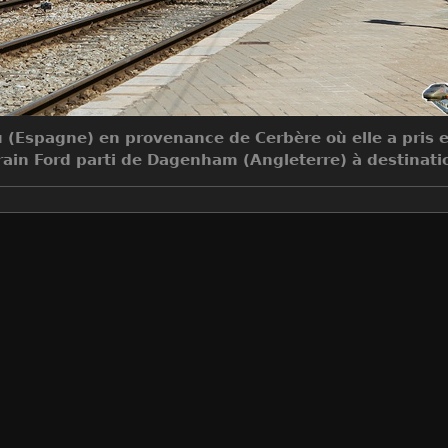
ou (Espagne) en provenance de Cerbère où elle a pris
rain Ford parti de Dagenham (Angleterre) à destinat
Make
Canon
Model
Canon EOS 7D
DateTimeOriginal
2012:08:26 12:36:54
ApertureFNumber
f/7.1
Auteur
Jean-Claude MONS
Créée le
Dimanche 26 Août 2012
Visites
10362