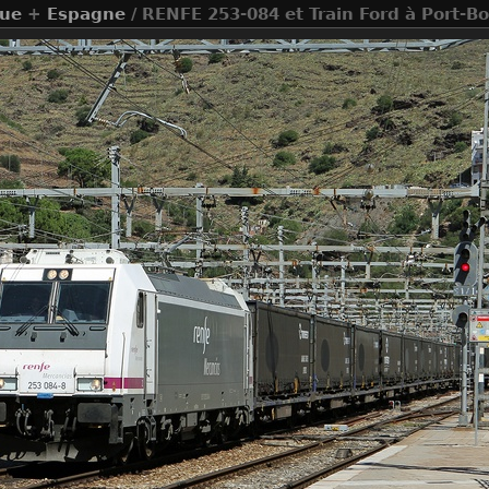
que
+
Espagne
/ RENFE 253-084 et Train Ford à Port-B