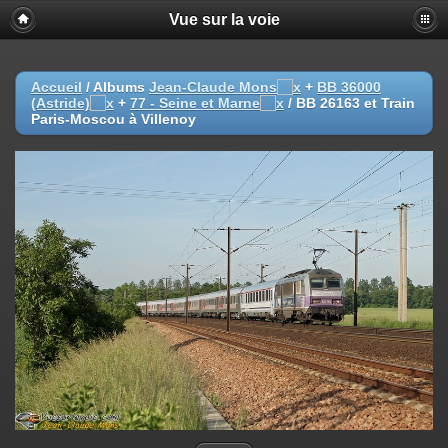
Vue sur la voie
Accueil
/ Albums
Jean-Claude Mons
+
BB 36000
(Astride)
+
77 - Seine et Marne
/
BB 26163 et Train
Paris-Moscou à Villenoy