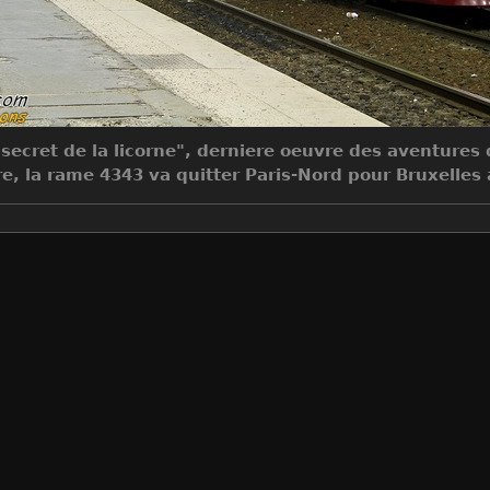
e secret de la licorne", derniere oeuvre des aventures
e, la rame 4343 va quitter Paris-Nord pour Bruxelles a
Make
Canon
Model
Canon EOS 7D
DateTimeOriginal
2011:10:22 20:23:28
ApertureFNumber
f/7.1
Auteur
Jean-Claude MONS
Créée le
Samedi 22 Octobre 2011
Visites
29678