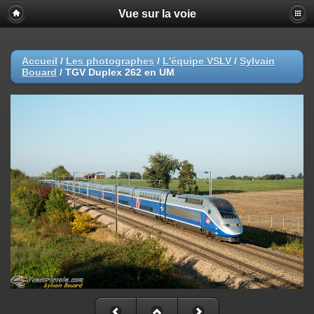
Vue sur la voie
Accueil
/
Les photographes
/
L'équipe VSLV
/
Sylvain
Bouard
/
TGV Duplex 262 en UM