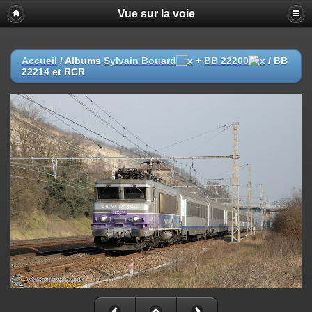
Vue sur la voie
Accueil
/ Albums
Sylvain Bouard
+
BB 22200
/
BB
22214 et RCR