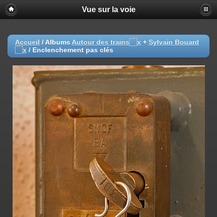
Vue sur la voie
Accueil
/ Albums
Autour des trains
+
Sylvain Bouard
/
Enclenchement pas clés