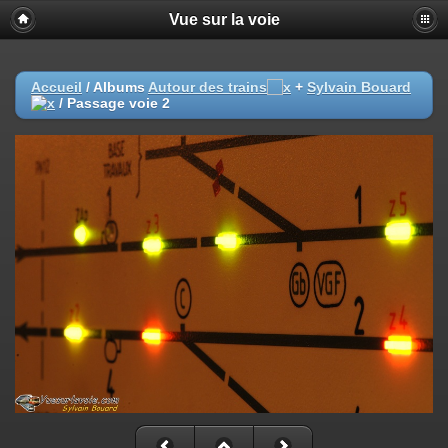
Vue sur la voie
Accueil
/ Albums
Autour des trains
+
Sylvain Bouard
/
Passage voie 2