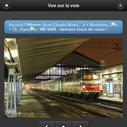
Vue sur la voie
Accueil
/ Albums
Jean-Claude Mons
+
Nocturne...
+
75 - Paris
/
BB 9284 : derniers tours de roues !