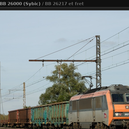
BB 26000 (Sybic)
/ BB 26217 et fret