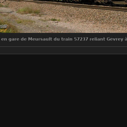
en gare de Meursault du train 57237 reliant Gevrey à
Make
NIKON CORPORATION
Model
NIKON D200
DateTimeOriginal
2010:10:01 17:07:01
ApertureFNumber
f/8.0
Auteur
Sylvain Bouard
Créée le
Vendredi 1 Octobre 2010
Visites
8065