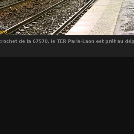
crochet de la 67570, le TER Paris-Laon est prêt au dép
Make
Canon
Model
Canon EOS 7D
DateTimeOriginal
2010:01:28 18:32:09
ApertureFNumber
f/8.0
Auteur
Jean-Claude Mons
Créée le
Jeudi 28 Janvier 2010
Visites
13285