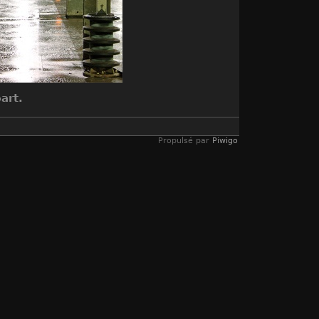
art.
Propulsé par
Piwigo