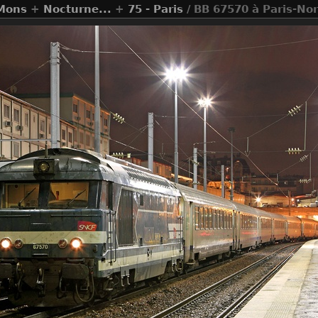
 Mons
+
Nocturne...
+
75 - Paris
/ BB 67570 à Paris-No