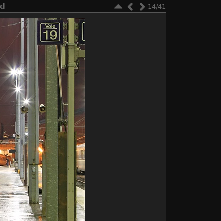
rd
14/41