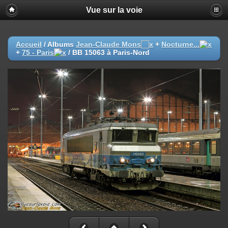
Vue sur la voie
Accueil
/ Albums
Jean-Claude Mons
+
Nocturne...
+
75 - Paris
/
BB 15063 à Paris-Nord