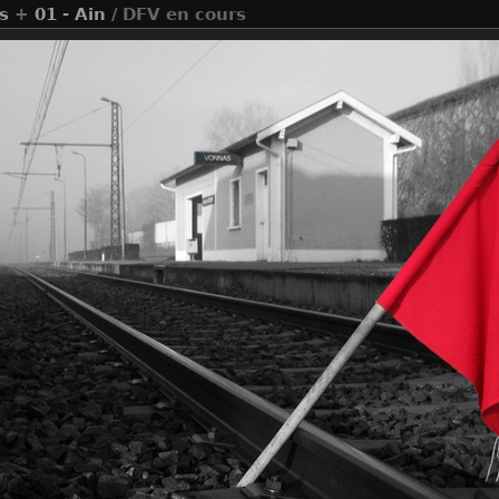
s
+
01 - Ain
/ DFV en cours