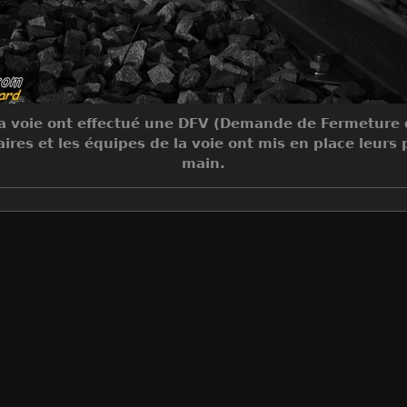
a voie ont effectué une DFV (Demande de Fermeture de
aires et les équipes de la voie ont mis en place leurs
main.
Make
Canon
Model
Canon PowerShot G9
DateTimeOriginal
2010:01:18 10:16:48
ApertureFNumber
f/2.8
Auteur
Sylvain Bouard
Créée le
Lundi 18 Janvier 2010
Visites
8407