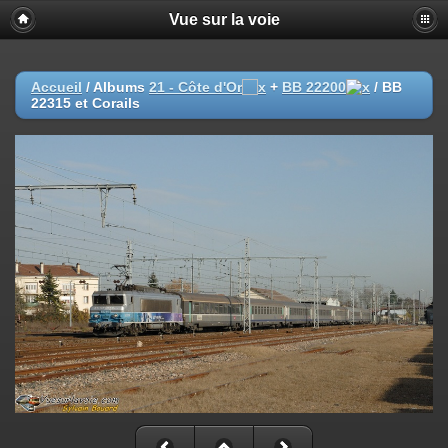
Vue sur la voie
Accueil
/ Albums
21 - Côte d'Or
+
BB 22200
/
BB
22315 et Corails