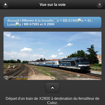
Vue sur la voie
Accueil
/ Albums
A la ferraille
+
BB 67400
+
42 -
Loire
/
BB 67593 et X 2800
Départ d'un train de X2800 à destination du ferrailleur de
Culoz.