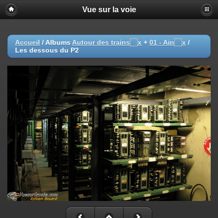
Vue sur la voie
Accueil
/ Albums
Autour des trains
+
01 - Ain
/
Les dessous du P2