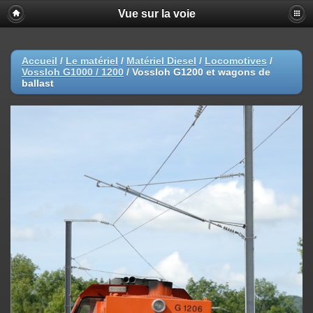
Vue sur la voie
Accueil
/
Le matériel
/
Matériel Diesel
/
Locomotives
/
Vossloh G1000 / 1200
/
Vossloh G1200 et wagons de
ballast