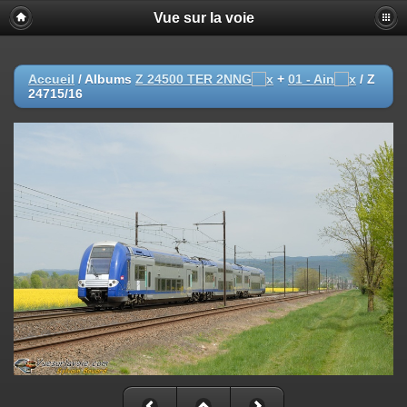
Vue sur la voie
Accueil
/ Albums
Z 24500 TER 2NNG
+
01 - Ain
/
Z
24715/16