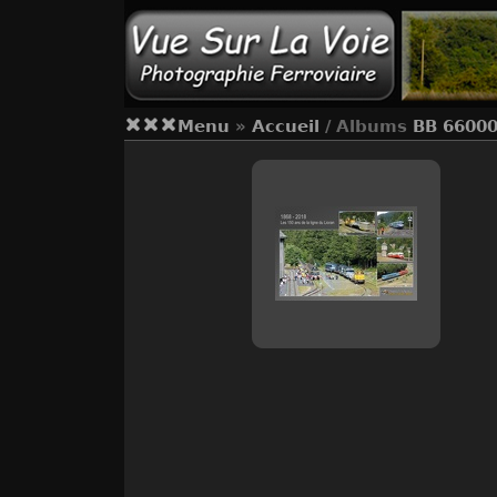
Menu
»
Accueil
/ Albums
BB 6600