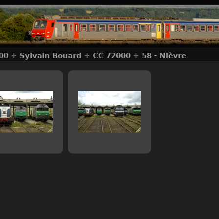
00
+
Sylvain Bouard
+
CC 72000
+
58 - Nièvre