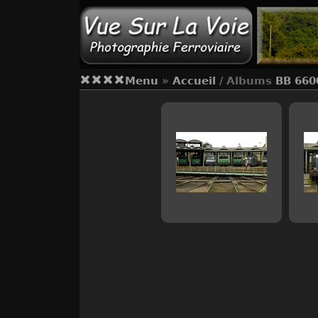
Menu
»
Accueil
/ Albums
BB 660