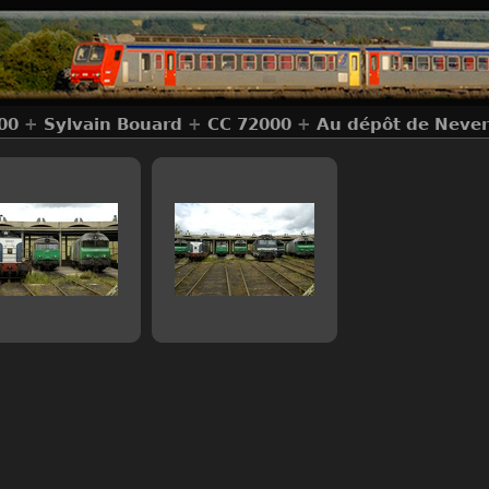
00
+
Sylvain Bouard
+
CC 72000
+
Au dépôt de Never