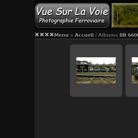
Menu
»
Accueil
/ Albums
BB 660