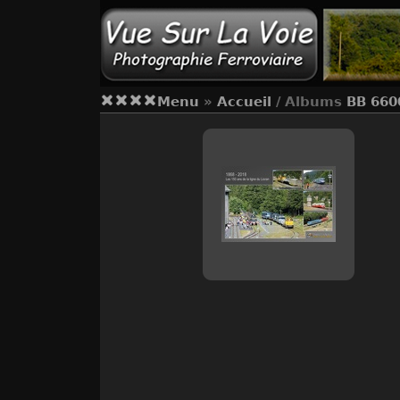
Menu
»
Accueil
/ Albums
BB 660