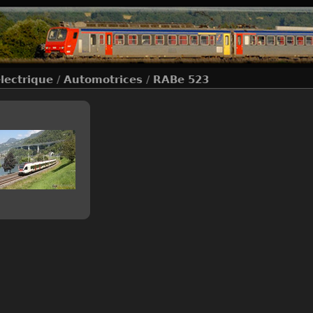
électrique
/
Automotrices
/
RABe 523