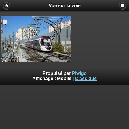
Vue sur la voie
Propulsé par
Piwigo
Affichage :
Mobile
|
Classique