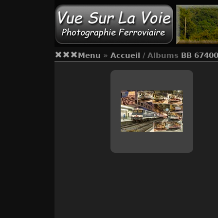
Menu
»
Accueil
/ Albums
BB 6740