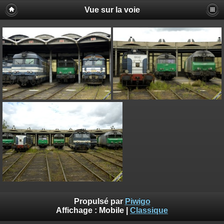
Vue sur la voie
Propulsé par
Piwigo
Affichage :
Mobile
|
Classique