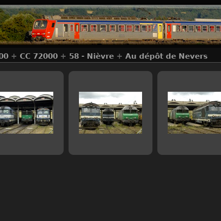
00
+
CC 72000
+
58 - Nièvre
+
Au dépôt de Nevers