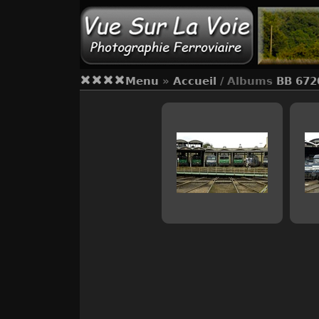
Menu
»
Accueil
/ Albums
BB 672