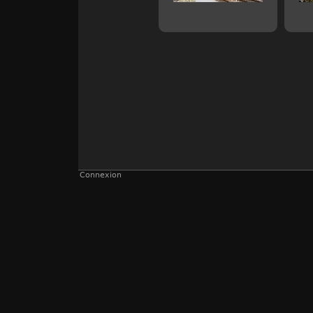
Connexion