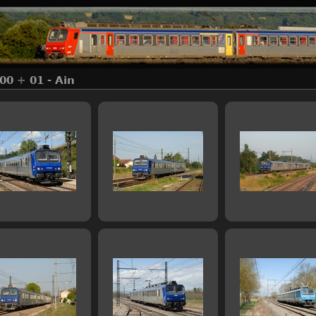
500
+
01 - Ain