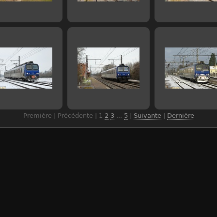
Première | Précédente |
1
2
3
...
5
|
Suivante
|
Dernière