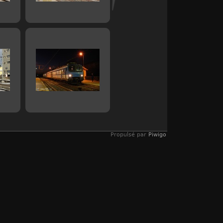
Propulsé par
Piwigo