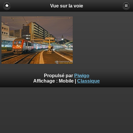
Vue sur la voie
Propulsé par
Piwigo
Affichage :
Mobile
|
Classique