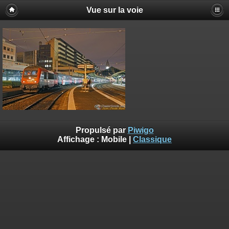
Vue sur la voie
Propulsé par
Piwigo
Affichage :
Mobile
|
Classique