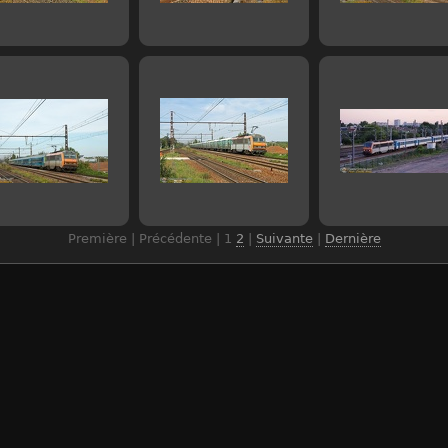
Première | Précédente |
1
2
|
Suivante
|
Dernière