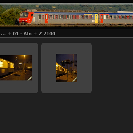
...
+
01 - Ain
+
Z 7100