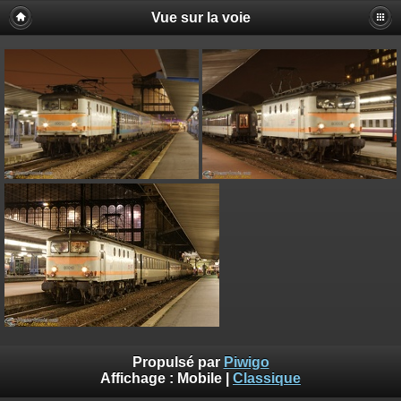
Vue sur la voie
Propulsé par
Piwigo
Affichage :
Mobile
|
Classique