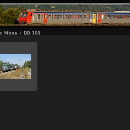
de Mons
+
BB 300